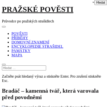
»
Hledat
Skip
PRAŽSKÉ POVĚSTI
to
content
Průvodce po pražských strašidlech
Main
Menu
navigation
POVĚSTI
PŘÍBĚHY
DOMOVNÍ ZNAMENÍ
ENCYKLOPEDIE STRAŠIDEL
PAMÁTKY
MAPA
Začněte psát hledaný výraz a stiskněte Enter. Pro zrušení stiskněte
Esc.
Bradáč – kamenná tvář, která varovala
před povodněmi