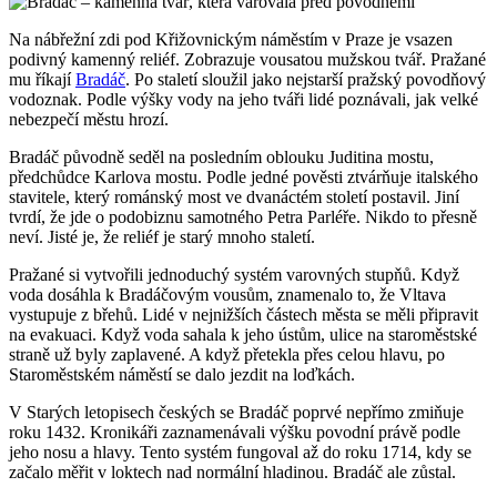
Na nábřežní zdi pod Křižovnickým náměstím v Praze je vsazen
podivný kamenný reliéf. Zobrazuje vousatou mužskou tvář. Pražané
mu říkají
Bradáč
. Po staletí sloužil jako nejstarší pražský povodňový
vodoznak. Podle výšky vody na jeho tváři lidé poznávali, jak velké
nebezpečí městu hrozí.
Bradáč původně seděl na posledním oblouku Juditina mostu,
předchůdce Karlova mostu. Podle jedné pověsti ztvárňuje italského
stavitele, který románský most ve dvanáctém století postavil. Jiní
tvrdí, že jde o podobiznu samotného Petra Parléře. Nikdo to přesně
neví. Jisté je, že reliéf je starý mnoho staletí.
Pražané si vytvořili jednoduchý systém varovných stupňů. Když
voda dosáhla k Bradáčovým vousům, znamenalo to, že Vltava
vystupuje z břehů. Lidé v nejnižších částech města se měli připravit
na evakuaci. Když voda sahala k jeho ústům, ulice na staroměstské
straně už byly zaplavené. A když přetekla přes celou hlavu, po
Staroměstském náměstí se dalo jezdit na loďkách.
V Starých letopisech českých se Bradáč poprvé nepřímo zmiňuje
roku 1432. Kronikáři zaznamenávali výšku povodní právě podle
jeho nosu a hlavy. Tento systém fungoval až do roku 1714, kdy se
začalo měřit v loktech nad normální hladinou. Bradáč ale zůstal.