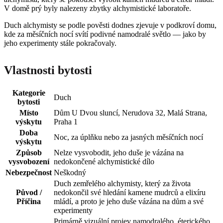
V domě prý byly nalezeny zbytky alchymistické laboratoře.
Duch alchymisty se podle pověsti dodnes zjevuje v podkroví domu,
kde za měsíčních nocí svítí podivné namodralé světlo — jako by
jeho experimenty stále pokračovaly.
Vlastnosti bytosti
Kategorie
Duch
bytosti
Místo
Dům U Dvou sluncí, Nerudova 32, Malá Strana,
výskytu
Praha 1
Doba
Noc, za úplňku nebo za jasných měsíčních nocí
výskytu
Způsob
Nelze vysvobodit, jeho duše je vázána na
vysvobození
nedokončené alchymistické dílo
Nebezpečnost
Neškodný
Duch zemřelého alchymisty, který za života
Původ /
nedokončil své hledání kamene mudrců a elixíru
Příčina
mládí, a proto je jeho duše vázána na dům a své
experimenty
Primárně vizuální projev namodralého, éterického