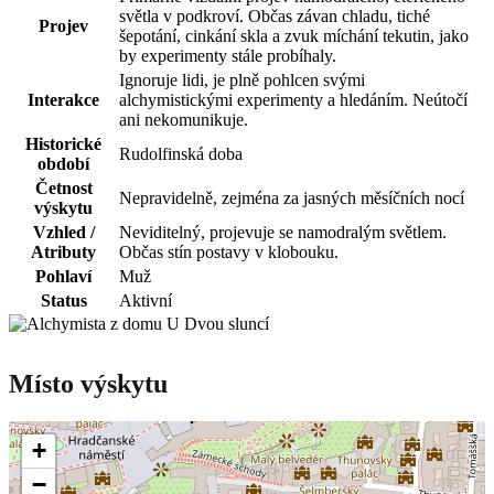
světla v podkroví. Občas závan chladu, tiché
Projev
šepotání, cinkání skla a zvuk míchání tekutin, jako
by experimenty stále probíhaly.
Ignoruje lidi, je plně pohlcen svými
Interakce
alchymistickými experimenty a hledáním. Neútočí
ani nekomunikuje.
Historické
Rudolfinská doba
období
Četnost
Nepravidelně, zejména za jasných měsíčních nocí
výskytu
Vzhled /
Neviditelný, projevuje se namodralým světlem.
Atributy
Občas stín postavy v klobouku.
Pohlaví
Muž
Status
Aktivní
Místo výskytu
+
−