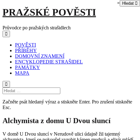
»
Hledat
Skip
PRAŽSKÉ POVĚSTI
to
content
Průvodce po pražských strašidlech
Main
Menu
navigation
POVĚSTI
PŘÍBĚHY
DOMOVNÍ ZNAMENÍ
ENCYKLOPEDIE STRAŠIDEL
PAMÁTKY
MAPA
Začněte psát hledaný výraz a stiskněte Enter. Pro zrušení stiskněte
Esc.
Alchymista z domu U Dvou sluncí
V domě U Dvou sluncí v Nerudově ulici údajně žil tajemný
alchymista, který se pokoušel vyrobit kámen mudrců a elixír mládí.