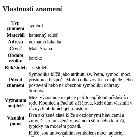
Vlastnosti znamení
Typ
symbol
znamení
Materiál
kamenný reliéf
Adresa
neznámá lokalita
Čtvrť
Malá Strana
Období
baroko
vzniku
Rok/století
17. století
Symbolika klíčů jako atributu sv. Petra, symbol moci,
Původ
přístupu a bezpečí. Mohlo odkazovat na majitele, jeho
znamení
postavení nebo na obecnou symboliku ochrany
domova.
Mezi významné majitele patřili například příslušníci
Významní
rodu Kouniců a Pachtů z Rájova, kteří dům vlastnili v
majitelé
různých obdobích jeho historie.
Dva zkřížené zlaté klíče s ozdobnými hlavicemi a
Vizuální
zuby, často umístěné v oválném štítu nebo kartuši,
popis
typicky na modrém pozadí.
Klíče jsou univerzálním symbolem moci, autority,