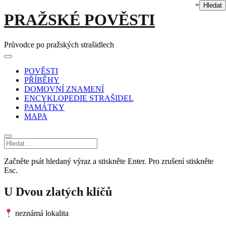
»
Hledat
Skip
PRAŽSKÉ POVĚSTI
to
content
Průvodce po pražských strašidlech
Main
Menu
navigation
POVĚSTI
PŘÍBĚHY
DOMOVNÍ ZNAMENÍ
ENCYKLOPEDIE STRAŠIDEL
PAMÁTKY
MAPA
Začněte psát hledaný výraz a stiskněte Enter. Pro zrušení stiskněte
Esc.
U Dvou zlatých klíčů
neznámá lokalita