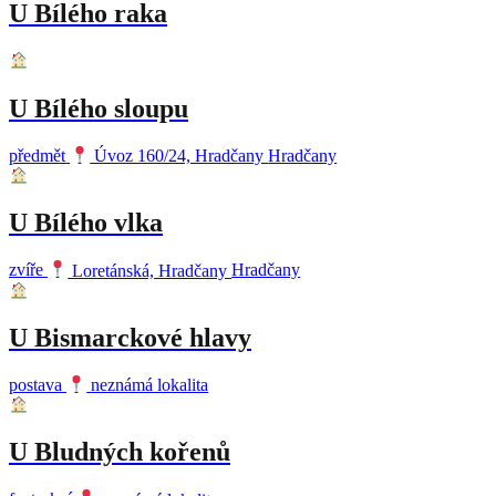
U Bílého raka
U Bílého sloupu
předmět
Úvoz 160/24, Hradčany
Hradčany
U Bílého vlka
zvíře
Loretánská, Hradčany
Hradčany
U Bismarckové hlavy
postava
neznámá lokalita
U Bludných kořenů