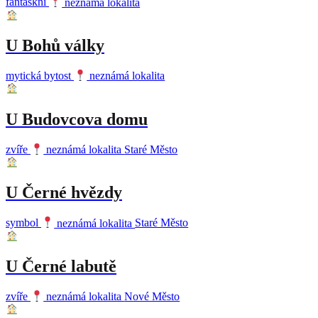
fantaskní
neznámá lokalita
U Bohů války
mytická bytost
neznámá lokalita
U Budovcova domu
zvíře
neznámá lokalita
Staré Město
U Černé hvězdy
symbol
neznámá lokalita
Staré Město
U Černé labutě
zvíře
neznámá lokalita
Nové Město