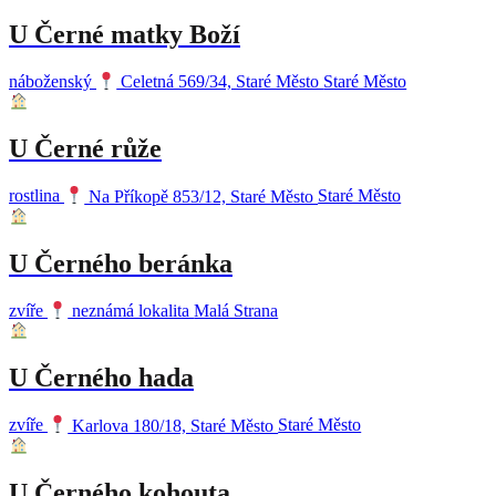
U Černé matky Boží
náboženský
Celetná 569/34, Staré Město
Staré Město
U Černé růže
rostlina
Na Příkopě 853/12, Staré Město
Staré Město
U Černého beránka
zvíře
neznámá lokalita
Malá Strana
U Černého hada
zvíře
Karlova 180/18, Staré Město
Staré Město
U Černého kohouta