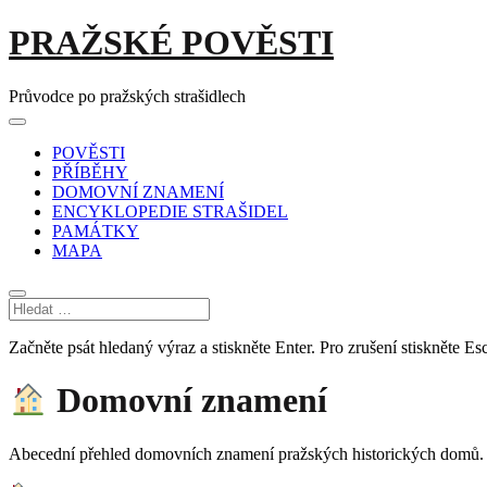
Skip
PRAŽSKÉ POVĚSTI
to
content
Průvodce po pražských strašidlech
Main
Menu
navigation
POVĚSTI
PŘÍBĚHY
DOMOVNÍ ZNAMENÍ
ENCYKLOPEDIE STRAŠIDEL
PAMÁTKY
MAPA
Začněte psát hledaný výraz a stiskněte Enter. Pro zrušení stiskněte Esc
Domovní znamení
Abecední přehled domovních znamení pražských historických domů.