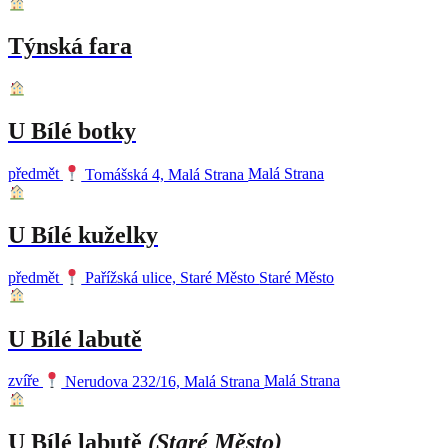
Týnská fara
U Bílé botky
předmět
Tomášská 4, Malá Strana
Malá Strana
U Bílé kuželky
předmět
Pařížská ulice, Staré Město
Staré Město
U Bílé labutě
zvíře
Nerudova 232/16, Malá Strana
Malá Strana
U Bílé labutě
(Staré Město)