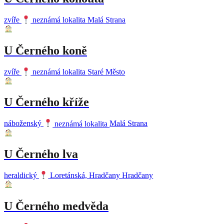
zvíře
neznámá lokalita
Malá Strana
U Černého koně
zvíře
neznámá lokalita
Staré Město
U Černého kříže
náboženský
neznámá lokalita
Malá Strana
U Černého lva
heraldický
Loretánská, Hradčany
Hradčany
U Černého medvěda