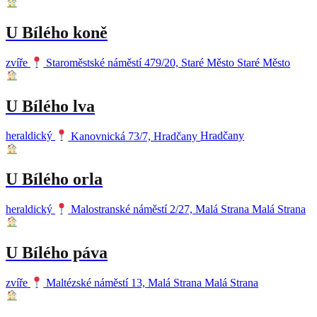
U Bílého koně
zvíře
Staroměstské náměstí 479/20, Staré Město
Staré Město
U Bílého lva
heraldický
Kanovnická 73/7, Hradčany
Hradčany
U Bílého orla
heraldický
Malostranské náměstí 2/27, Malá Strana
Malá Strana
U Bílého páva
zvíře
Maltézské náměstí 13, Malá Strana
Malá Strana