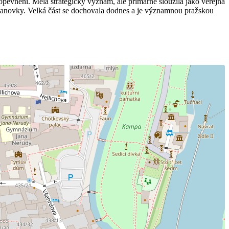
evnění. Měla strategický význam, ale primárně sloužila jako veřejná
ě lanovky. Velká část se dochovala dodnes a je významnou pražskou