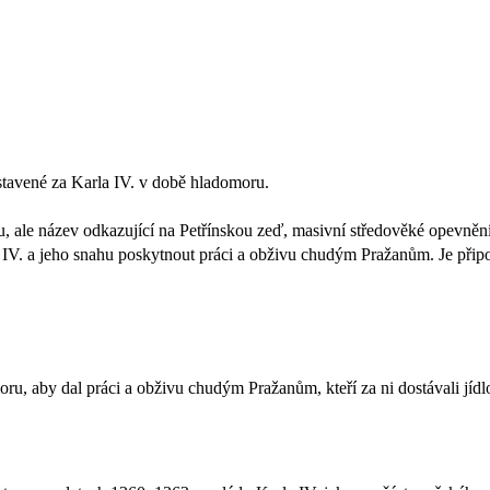
stavené za Karla IV. v době hladomoru.
 ale název odkazující na Petřínskou zeď, masivní středověké opevnění
V. a jeho snahu poskytnout práci a obživu chudým Pražanům. Je připom
ru, aby dal práci a obživu chudým Pražanům, kteří za ni dostávali jídl