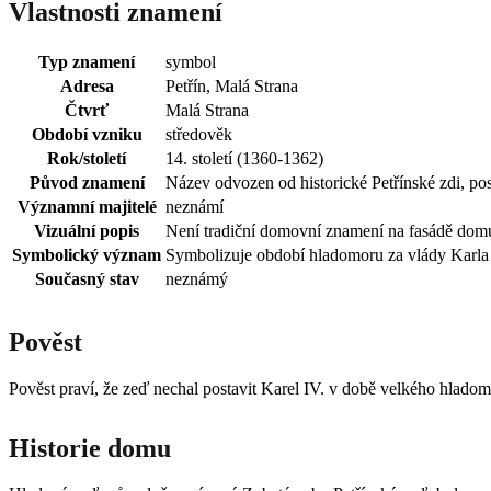
Vlastnosti znamení
Typ znamení
symbol
Adresa
Petřín, Malá Strana
Čtvrť
Malá Strana
Období vzniku
středověk
Rok/století
14. století (1360-1362)
Původ znamení
Název odvozen od historické Petřínské zdi, po
Významní majitelé
neznámí
Vizuální popis
Není tradiční domovní znamení na fasádě domu,
Symbolický význam
Symbolizuje období hladomoru za vlády Karla I
Současný stav
neznámý
Pověst
Pověst praví, že zeď nechal postavit Karel IV. v době velkého hladomo
Historie domu