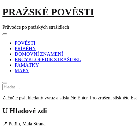
Skip
PRAŽSKÉ POVĚSTI
to
content
Průvodce po pražských strašidlech
Main
Menu
navigation
POVĚSTI
PŘÍBĚHY
DOMOVNÍ ZNAMENÍ
ENCYKLOPEDIE STRAŠIDEL
PAMÁTKY
MAPA
Začněte psát hledaný výraz a stiskněte Enter. Pro zrušení stiskněte Esc
U Hladové zdi
📍 Petřín, Malá Strana