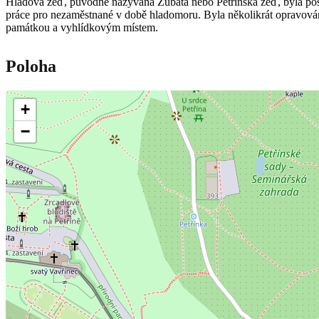
Hladová zeď, původně nazývaná Zubatá nebo Petřínská zeď, byla post
práce pro nezaměstnané v době hladomoru. Byla několikrát opravována 
památkou a vyhlídkovým místem.
Poloha
+
−