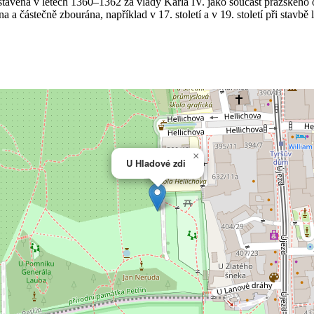
avena v letech 1360–1362 za vlády Karla IV. jako součást pražského op
a částečně zbourána, například v 17. století a v 19. století při stavb
×
U Hladové zdi