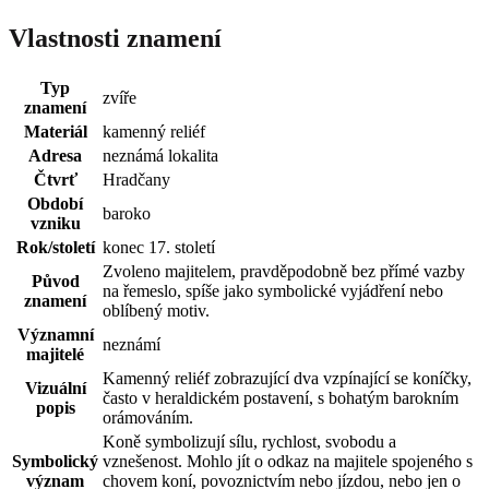
Vlastnosti znamení
Typ
zvíře
znamení
Materiál
kamenný reliéf
Adresa
neznámá lokalita
Čtvrť
Hradčany
Období
baroko
vzniku
Rok/století
konec 17. století
Zvoleno majitelem, pravděpodobně bez přímé vazby
Původ
na řemeslo, spíše jako symbolické vyjádření nebo
znamení
oblíbený motiv.
Významní
neznámí
majitelé
Kamenný reliéf zobrazující dva vzpínající se koníčky,
Vizuální
často v heraldickém postavení, s bohatým barokním
popis
orámováním.
Koně symbolizují sílu, rychlost, svobodu a
Symbolický
vznešenost. Mohlo jít o odkaz na majitele spojeného s
význam
chovem koní, povoznictvím nebo jízdou, nebo jen o