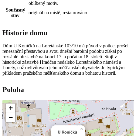
oblíbený motiv.
Současný
originál na místě, restaurováno
stav
Historie domu
Dům U Koníčků na Loretánské 103/10 má původ v gotice, prošel
renesanční přestavbou a svou dnešní barokní podobu získal po
rozsáhlé přestavbě na konci 17. a počátku 18. století. Stojí v
historické zástavbě Hradčan nedaleko Loretánského náměstí a
Lorety, což ovlivňovalo jeho měšťanské obyvatele. Je typickým
příkladem pražského měšťanského domu s bohatou historií.
Poloha
+
−
×
U Koníčků