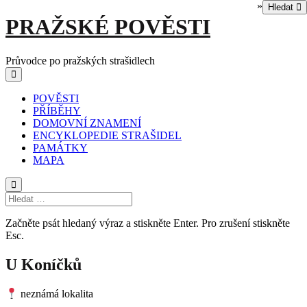
»
Hledat
Skip
PRAŽSKÉ POVĚSTI
to
content
Průvodce po pražských strašidlech
Main
Menu
navigation
POVĚSTI
PŘÍBĚHY
DOMOVNÍ ZNAMENÍ
ENCYKLOPEDIE STRAŠIDEL
PAMÁTKY
MAPA
Začněte psát hledaný výraz a stiskněte Enter. Pro zrušení stiskněte
Esc.
U Koníčků
neznámá lokalita