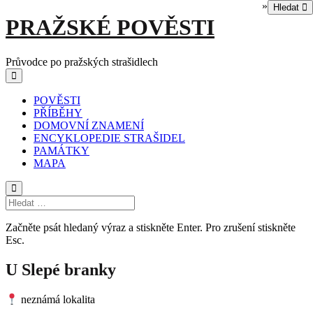
»
Hledat
Skip
PRAŽSKÉ POVĚSTI
to
content
Průvodce po pražských strašidlech
Main
Menu
navigation
POVĚSTI
PŘÍBĚHY
DOMOVNÍ ZNAMENÍ
ENCYKLOPEDIE STRAŠIDEL
PAMÁTKY
MAPA
Začněte psát hledaný výraz a stiskněte Enter. Pro zrušení stiskněte
Esc.
U Slepé branky
neznámá lokalita