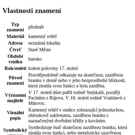
Vlastnosti znamení
Typ
předmět
znamení
Materiál
kamenný reliéf
Adresa
neznámá lokalita
Čtvrť
Staré Město
Období
baroko
vzniku
Rok/století
kolem poloviny 17. století
Pravděpodobně odkazuje na skutečnou, zazděnou
Původ
branku v domě nebo v jeho bezprostřední blízkosti,
znamení
která ztratila svou funkci a byla zazděna.
V 17. století dům patřil rodině Stejskalů, později
Významní
Pachtům z Rájova. V 18. století rodině Vratislavů z
majitelé
Mitrovic.
Kamenný reliéf v omítce zobrazující jednoduchou,
Vizuální
obloukově zaklenutou, zazděnou branku s
popis
naznačenými dveřními křídly a kováním.
Symbolizuje buď skutečnou zazděnou branku, která
Symbolický
ztratila svou funkci, nebo metaforicky uzavřenou