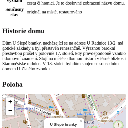
význam
cestu či hranici. Je to doslovné zobrazení názvu domu.
Současný
originál na místě, restaurováno
stav
Historie domu
Dům U Slepé branky, nacházející se na adrese U Radnice 13/2, má
gotické základy a byl přestavěn renesančně. Výraznou barokní
přestavbou prošel v polovině 17. století, kdy pravděpodobně vzniklo
i domovní znamení. Stojí na místě s dlouhou historií v těsné blízkosti
Staroměstské radnice. V 18. století byl dům spojen se sousedním
domem U Zlatého zvonku.
Poloha
+
−
×
U Slepé branky