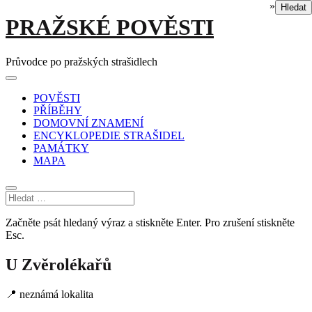
»
Hledat
Skip
PRAŽSKÉ POVĚSTI
to
content
Průvodce po pražských strašidlech
Main
Menu
navigation
POVĚSTI
PŘÍBĚHY
DOMOVNÍ ZNAMENÍ
ENCYKLOPEDIE STRAŠIDEL
PAMÁTKY
MAPA
Začněte psát hledaný výraz a stiskněte Enter. Pro zrušení stiskněte
Esc.
U Zvěrolékařů
📍 neznámá lokalita