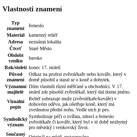
Vlastnosti znamení
Typ
řemeslo
znamení
Materiál
kamenný reliéf
Adresa
neznámá lokalita
Čtvrť
Staré Město
Období
baroko
vzniku
Rok/století
konec 17. století
Původ
Odkaz na profesi zvěrolékaře nebo kováře, který v
znamení
domě působil a staral se o koně a dobytek.
Významní
Dům vlastnili různí měšťané a obchodníci. V 17.
majitelé
století zde působil zvěrolékař, který dal domu jméno.
Reliéf zobrazuje muže (zvěrolékaře/kováře) v
Vizuální
dobovém oděvu, jak ošetřuje koně, který má
popis
zvednutou přední nohu. Vedle nich je pes.
Symbolizuje péči o zvířata, zdraví a řemeslo
Symbolický
zvěrolékaře či kováře, který byl v té době nezbytný
význam
pro městský i venkovský život.
Současný
Originál na místě, restaurováno.