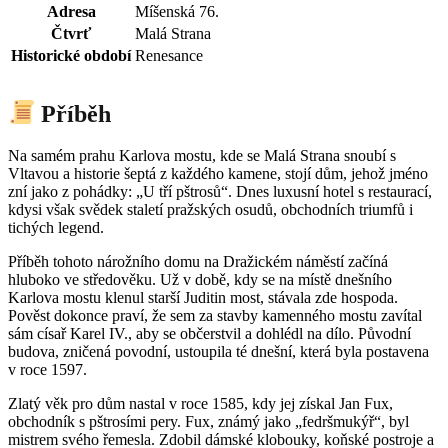
Adresa
Míšenská 76.
Čtvrť
Malá Strana
Historické období
Renesance
Příběh
Na samém prahu Karlova mostu, kde se Malá Strana snoubí s
Vltavou a historie šeptá z každého kamene, stojí dům, jehož jméno
zní jako z pohádky: „U tří pštrosů“. Dnes luxusní hotel s restaurací,
kdysi však svědek staletí pražských osudů, obchodních triumfů i
tichých legend.
Příběh tohoto nárožního domu na Dražickém náměstí začíná
hluboko ve středověku. Už v době, kdy se na místě dnešního
Karlova mostu klenul starší Juditin most, stávala zde hospoda.
Pověst dokonce praví, že sem za stavby kamenného mostu zavítal
sám císař Karel IV., aby se občerstvil a dohlédl na dílo. Původní
budova, zničená povodní, ustoupila té dnešní, která byla postavena
v roce 1597.
Zlatý věk pro dům nastal v roce 1585, kdy jej získal Jan Fux,
obchodník s pštrosími pery. Fux, známý jako „fedršmukýř“, byl
mistrem svého řemesla. Zdobil dámské klobouky, koňské postroje a