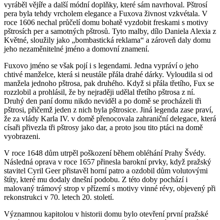
vyráběl vějíře a další módní doplňky, které sám navrhoval. Pštrosí
pera byla tehdy vrcholem elegance a Fuxova živnost vzkvétala. V
roce 1606 nechal průčelí domu bohatě vyzdobit freskami s motivy
pštrosích per a samotných pštrosů. Tyto malby, dílo Daniela Alexia z
Květné, sloužily jako „bombastická reklama“ a zároveň daly domu
jeho nezaměnitelné jméno a domovní znamení.
Fuxovo jméno se však pojí i s legendami. Jedna vypráví o jeho
chtivé manželce, která si neustále přála drahé dárky. Vyloudila si od
manžela jednoho pštrosa, pak druhého. Když si přála třetího, Fux se
rozzlobil a prohlásil, že by nejraději udělal třetího pštrosa z ní.
Druhý den paní domu nikdo neviděl a po domě se procházeli tři
pštrosi, přičemž jeden z nich byla pštrosice. Jiná legenda zase praví,
že za vlády Karla IV. v domě přenocovala zahraniční delegace, která
císaři přivezla tři pštrosy jako dar, a proto jsou tito ptáci na domě
vyobrazeni.
V roce 1648 dům utrpěl poškození během obléhání Prahy Švédy.
Následná oprava v roce 1657 přinesla barokní prvky, když pražský
stavitel Cyril Geer přistavěl horní patro a ozdobil dům volutovými
štíty, které mu dodaly dnešní podobu. Z této doby pochází i
malovaný trámový strop v přízemí s motivy vinné révy, objevený při
rekonstrukci v 70. letech 20. století.
Významnou kapitolou v historii domu bylo otevření první pražské