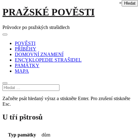
»
Hledat
Skip
PRAŽSKÉ POVĚSTI
to
content
Průvodce po pražských strašidlech
Main
Menu
navigation
POVĚSTI
PŘÍBĚHY
DOMOVNÍ ZNAMENÍ
ENCYKLOPEDIE STRAŠIDEL
PAMÁTKY
MAPA
Začněte psát hledaný výraz a stiskněte Enter. Pro zrušení stiskněte
Esc.
U tří pštrosů
Typ památky
dům