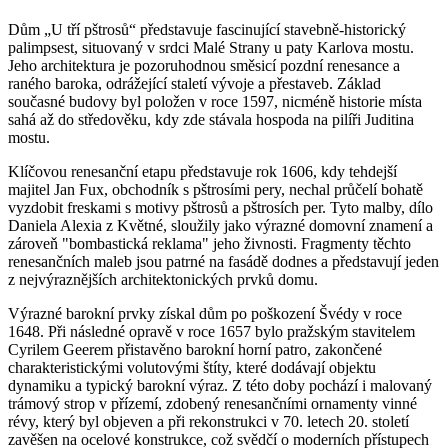
Dům „U tří pštrosů“ představuje fascinující stavebně-historický
palimpsest, situovaný v srdci Malé Strany u paty Karlova mostu.
Jeho architektura je pozoruhodnou směsicí pozdní renesance a
raného baroka, odrážející staletí vývoje a přestaveb. Základ
současné budovy byl položen v roce 1597, nicméně historie místa
sahá až do středověku, kdy zde stávala hospoda na pilíři Juditina
mostu.
Klíčovou renesanční etapu představuje rok 1606, kdy tehdejší
majitel Jan Fux, obchodník s pštrosími pery, nechal průčelí bohatě
vyzdobit freskami s motivy pštrosů a pštrosích per. Tyto malby, dílo
Daniela Alexia z Květné, sloužily jako výrazné domovní znamení a
zároveň "bombastická reklama" jeho živnosti. Fragmenty těchto
renesančních maleb jsou patrné na fasádě dodnes a představují jeden
z nejvýraznějších architektonických prvků domu.
Výrazné barokní prvky získal dům po poškození Švédy v roce
1648. Při následné opravě v roce 1657 bylo pražským stavitelem
Cyrilem Geerem přistavěno barokní horní patro, zakončené
charakteristickými volutovými štíty, které dodávají objektu
dynamiku a typický barokní výraz. Z této doby pochází i malovaný
trámový strop v přízemí, zdobený renesančními ornamenty vinné
révy, který byl objeven a při rekonstrukci v 70. letech 20. století
zavěšen na ocelové konstrukce, což svědčí o moderních přístupech