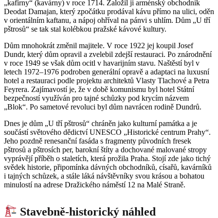
„kafírny“ (kavárny) v roce 1714. Založil ji arménský obchodník
Deodat Damajan, který zpočátku prodával kávu přímo na ulici, oděn
v orientálním kaftanu, a nápoj ohříval na pánvi s uhlím. Dům „U tří
pštrosů“ se tak stal kolébkou pražské kávové kultury.
Dům mnohokrát změnil majitele. V roce 1922 jej koupil Josef
Dundr, který dům opravil a zvelebil zdejší restauraci. Po znárodnění
v roce 1949 se však dům ocitl v havarijním stavu. Naštěstí byl v
letech 1972–1976 podroben generální opravě a adaptaci na luxusní
hotel a restauraci podle projektu architektů Vlasty Tlachové a Petra
Feyrera. Zajímavostí je, že v době komunismu byl hotel Státní
bezpečností využíván pro tajné schůzky pod krycím názvem
„Blok“. Po sametové revoluci byl dům navrácen rodině Dundrů.
Dnes je dům „U tří pštrosů“ chráněn jako kulturní památka a je
součástí světového dědictví UNESCO „Historické centrum Prahy“.
Jeho pozdně renesanční fasáda s fragmenty původních fresek
pštrosů a pštrosích per, barokní štíty a dochované malované stropy
vyprávějí příběh o staletích, která prožila Praha. Stojí zde jako tichý
svědek historie, připomínka dávných obchodníků, císařů, kavárníků
i tajných schůzek, a stále láká návštěvníky svou krásou a bohatou
minulostí na adrese Dražického náměstí 12 na Malé Straně.
Stavebně-historický náhled