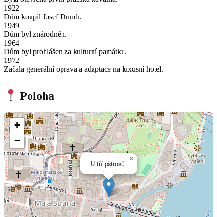
1922
Dům koupil Josef Dundr.
1949
Dům byl znárodněn.
1964
Dům byl prohlášen za kulturní památku.
1972
Začala generální oprava a adaptace na luxusní hotel.
Poloha
+
−
×
U tří pštrosů