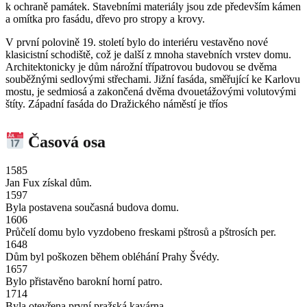
k ochraně památek. Stavebními materiály jsou zde především kámen
a omítka pro fasádu, dřevo pro stropy a krovy.
V první polovině 19. století bylo do interiéru vestavěno nové
klasicistní schodiště, což je další z mnoha stavebních vrstev domu.
Architektonicky je dům nárožní třípatrovou budovou se dvěma
souběžnými sedlovými střechami. Jižní fasáda, směřující ke Karlovu
mostu, je sedmiosá a zakončená dvěma dvouetážovými volutovými
štíty. Západní fasáda do Dražického náměstí je tříos
Časová osa
1585
Jan Fux získal dům.
1597
Byla postavena současná budova domu.
1606
Průčelí domu bylo vyzdobeno freskami pštrosů a pštrosích per.
1648
Dům byl poškozen během obléhání Prahy Švédy.
1657
Bylo přistavěno barokní horní patro.
1714
Byla otevřena první pražská kavárna.