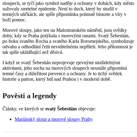
sloupech, se tyčí jako symbol naděje a ochrany v dobách, kdy město
sužovaly smrtelné epidemie. Není to duch, který by strašil v
temných uličkách, ale spíše připomínka pohnuté historie a víry v
boží pomoc.
Morové sloupy, jako ten na Malostranském náměstí, jsou svědky
doby, kdy se Praha potýkala s morovými ranami. Svatý Šebestián,
po boku svatého Rocha a svatého Karla Boromejského, symbolizuje
odvahu a odhodlání čelit neviditelnému nepříteli. Jeho přítomnost je
tak spíše uklidňující než děsivá.
I když se svatý Šebestián neprojevuje zjevnými strašidelnými
aktivitami, jeho socha na morových sloupech neustále připomíná
temné časy a důležitost prevence a ochrany. Je to tichý svědek
historie a patron, který bdí nad Prahou i v moderní době.
Pověsti a legendy
Články, ve kterých se
svatý Šebestián
objevuje:
Mariánský sloup a morové sloupy Prahy