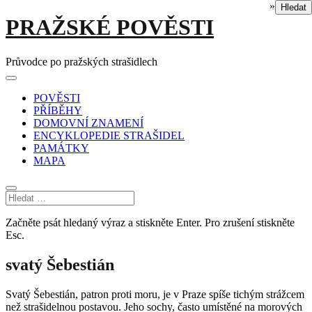
»
Hledat
Skip
PRAŽSKÉ POVĚSTI
to
content
Průvodce po pražských strašidlech
Main
Menu
navigation
POVĚSTI
PŘÍBĚHY
DOMOVNÍ ZNAMENÍ
ENCYKLOPEDIE STRAŠIDEL
PAMÁTKY
MAPA
Začněte psát hledaný výraz a stiskněte Enter. Pro zrušení stiskněte
Esc.
svatý Šebestián
Svatý Šebestián, patron proti moru, je v Praze spíše tichým strážcem
než strašidelnou postavou. Jeho sochy, často umístěné na morových