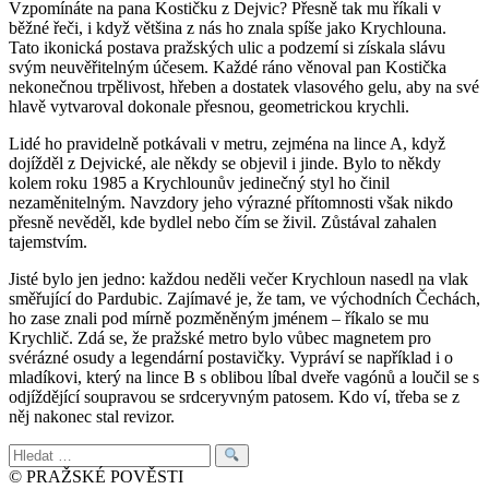
Vzpomínáte na pana Kostičku z Dejvic? Přesně tak mu říkali v
běžné řeči, i když většina z nás ho znala spíše jako Krychlouna.
Tato ikonická postava pražských ulic a podzemí si získala slávu
svým neuvěřitelným účesem. Každé ráno věnoval pan Kostička
nekonečnou trpělivost, hřeben a dostatek vlasového gelu, aby na své
hlavě vytvaroval dokonale přesnou, geometrickou krychli.
Lidé ho pravidelně potkávali v metru, zejména na lince A, když
dojížděl z Dejvické, ale někdy se objevil i jinde. Bylo to někdy
kolem roku 1985 a Krychlounův jedinečný styl ho činil
nezaměnitelným. Navzdory jeho výrazné přítomnosti však nikdo
přesně nevěděl, kde bydlel nebo čím se živil. Zůstával zahalen
tajemstvím.
Jisté bylo jen jedno: každou neděli večer Krychloun nasedl na vlak
směřující do Pardubic. Zajímavé je, že tam, ve východních Čechách,
ho zase znali pod mírně pozměněným jménem – říkalo se mu
Krychlič. Zdá se, že pražské metro bylo vůbec magnetem pro
svérázné osudy a legendární postavičky. Vypráví se například i o
mladíkovi, který na lince B s oblibou líbal dveře vagónů a loučil se s
odjíždějící soupravou se srdceryvným patosem. Kdo ví, třeba se z
něj nakonec stal revizor.
Hledat:
© PRAŽSKÉ POVĚSTI