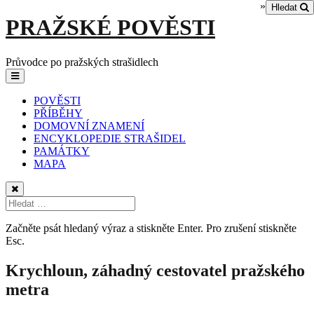
»
Hledat
Skip
PRAŽSKÉ POVĚSTI
to
content
Průvodce po pražských strašidlech
Main
Menu
navigation
POVĚSTI
PŘÍBĚHY
DOMOVNÍ ZNAMENÍ
ENCYKLOPEDIE STRAŠIDEL
PAMÁTKY
MAPA
Začněte psát hledaný výraz a stiskněte Enter. Pro zrušení stiskněte
Esc.
Krychloun, záhadný cestovatel pražského
metra