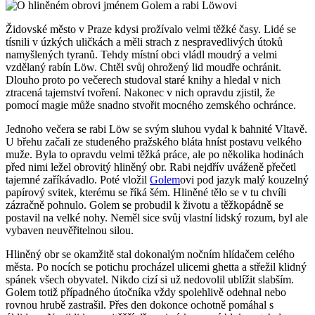
Židovské město v Praze kdysi prožívalo velmi těžké časy. Lidé se
tísnili v úzkých uličkách a měli strach z nespravedlivých útoků
namyšlených tyranů. Tehdy místní obci vládl moudrý a velmi
vzdělaný rabín Löw. Chtěl svůj ohrožený lid moudře ochránit.
Dlouho proto po večerech studoval staré knihy a hledal v nich
ztracená tajemství tvoření. Nakonec v nich opravdu zjistil, že
pomocí magie může snadno stvořit mocného zemského ochránce.
Jednoho večera se rabi Löw se svým sluhou vydal k bahnité Vltavě.
U břehu začali ze studeného pražského bláta hníst postavu velkého
muže. Byla to opravdu velmi těžká práce, ale po několika hodinách
před nimi ležel obrovitý hliněný obr. Rabi nejdřív uváženě přečetl
tajemné zaříkávadlo. Poté vložil
Golem
ovi pod jazyk malý kouzelný
papírový svitek, kterému se říká šém. Hliněné tělo se v tu chvíli
zázračně pohnulo. Golem se probudil k životu a těžkopádně se
postavil na velké nohy. Neměl sice svůj vlastní lidský rozum, byl ale
vybaven neuvěřitelnou silou.
Hliněný obr se okamžitě stal dokonalým nočním hlídačem celého
města. Po nocích se potichu procházel ulicemi ghetta a střežil klidný
spánek všech obyvatel. Nikdo cizí si už nedovolil ublížit slabším.
Golem totiž případného útočníka vždy spolehlivě odehnal nebo
rovnou hrubě zastrašil. Přes den dokonce ochotně pomáhal s