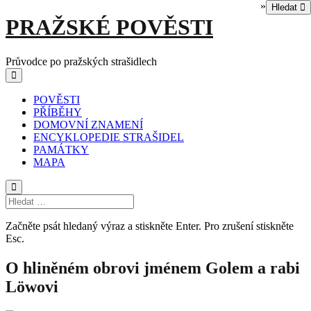
»
Hledat
Skip
PRAŽSKÉ POVĚSTI
to
content
Průvodce po pražských strašidlech
Main
Menu
navigation
POVĚSTI
PŘÍBĚHY
DOMOVNÍ ZNAMENÍ
ENCYKLOPEDIE STRAŠIDEL
PAMÁTKY
MAPA
Začněte psát hledaný výraz a stiskněte Enter. Pro zrušení stiskněte
Esc.
O hliněném obrovi jménem Golem a rabi
Löwovi