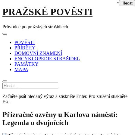
»
Hledat
Skip
PRAŽSKÉ POVĚSTI
to
content
Průvodce po pražských strašidlech
Main
Menu
navigation
POVĚSTI
PŘÍBĚHY
DOMOVNÍ ZNAMENÍ
ENCYKLOPEDIE STRAŠIDEL
PAMÁTKY
MAPA
Začněte psát hledaný výraz a stiskněte Enter. Pro zrušení stiskněte
Esc.
Přízračné ozvěny u Karlova náměstí:
Legenda o dvojnících