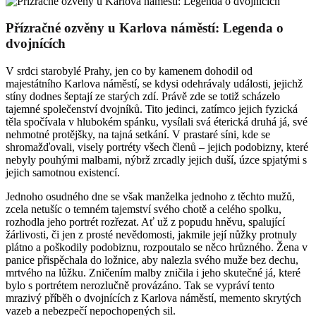
Přízračné ozvěny u Karlova náměstí: Legenda o
dvojnících
V srdci starobylé Prahy, jen co by kamenem dohodil od
majestátního Karlova náměstí, se kdysi odehrávaly události, jejichž
stíny dodnes šeptají ze starých zdí. Právě zde se totiž scházelo
tajemné společenství dvojníků. Tito jedinci, zatímco jejich fyzická
těla spočívala v hlubokém spánku, vysílali svá éterická druhá já, své
nehmotné protějšky, na tajná setkání. V prastaré síni, kde se
shromažďovali, visely portréty všech členů – jejich podobizny, které
nebyly pouhými malbami, nýbrž zrcadly jejich duší, úzce spjatými s
jejich samotnou existencí.
Jednoho osudného dne se však manželka jednoho z těchto mužů,
zcela netušíc o temném tajemství svého chotě a celého spolku,
rozhodla jeho portrét rozřezat. Ať už z popudu hněvu, spalující
žárlivosti, či jen z prosté nevědomosti, jakmile její nůžky protnuly
plátno a poškodily podobiznu, rozpoutalo se něco hrůzného. Žena v
panice přispěchala do ložnice, aby nalezla svého muže bez dechu,
mrtvého na lůžku. Zničením malby zničila i jeho skutečné já, které
bylo s portrétem nerozlučně provázáno. Tak se vypráví tento
mrazivý příběh o dvojnících z Karlova náměstí, memento skrytých
vazeb a nebezpečí nepochopených sil.