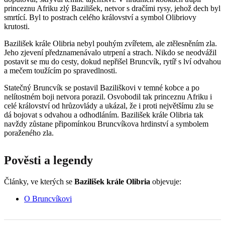
princeznu Afriku zlý Bazilišek, netvor s dračími rysy, jehož dech byl
smrtící. Byl to postrach celého království a symbol Olibriovy
krutosti.
Bazilišek krále Olibria nebyl pouhým zvířetem, ale ztělesněním zla.
Jeho zjevení předznamenávalo utrpení a strach. Nikdo se neodvážil
postavit se mu do cesty, dokud nepřišel Bruncvík, rytíř s lví odvahou
a mečem toužícím po spravedlnosti.
Statečný Bruncvík se postavil Baziliškovi v temné kobce a po
nelítostném boji netvora porazil. Osvobodil tak princeznu Afriku i
celé království od hrůzovlády a ukázal, že i proti největšímu zlu se
dá bojovat s odvahou a odhodláním. Bazilišek krále Olibria tak
navždy zůstane připomínkou Bruncvíkova hrdinství a symbolem
poraženého zla.
Pověsti a legendy
Články, ve kterých se
Bazilišek krále Olibria
objevuje:
O Bruncvíkovi