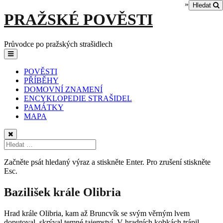
»
Hledat
Skip
PRAŽSKÉ POVĚSTI
to
content
Průvodce po pražských strašidlech
Main
Menu
navigation
POVĚSTI
PŘÍBĚHY
DOMOVNÍ ZNAMENÍ
ENCYKLOPEDIE STRAŠIDEL
PAMÁTKY
MAPA
Začněte psát hledaný výraz a stiskněte Enter. Pro zrušení stiskněte
Esc.
Bazilišek krále Olibria
Hrad krále Olibria, kam až Bruncvík se svým věrným lvem
doputoval, skrýval temné tajemství. V hradních kobkách trápil