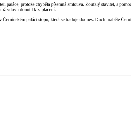
aviteli paláce, protože chyběla písemná smlouva. Zoufalý stavitel, s p
čímž vdovu donutil k zaplacení.
l v Černínském paláci stopu, která se traduje dodnes. Duch hraběte Čern