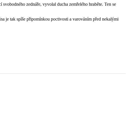
omocí svobodného zednáře, vyvolal ducha zemřelého hraběte. Ten se
ína je tak spíše připomínkou poctivosti a varováním před nekalými