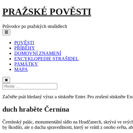
Skip
PRAŽSKÉ POVĚSTI
to
content
Průvodce po pražských strašidlech
Main
Menu
navigation
POVĚSTI
PŘÍBĚHY
DOMOVNÍ ZNAMENÍ
ENCYKLOPEDIE STRAŠIDEL
PAMÁTKY
MAPA
Začněte psát hledaný výraz a stiskněte Enter. Pro zrušení stiskněte Esc
duch hraběte Černína
Černínský palác, monumentální sídlo na Hradčanech, skrývá ve svých zde
by škodilo, ale o ducha spravedlnosti, který se vrátil z onoho světa, ab