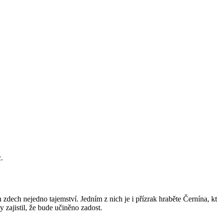
.
ch nejedno tajemství. Jedním z nich je i přízrak hraběte Černína, který
y zajistil, že bude učiněno zadost.