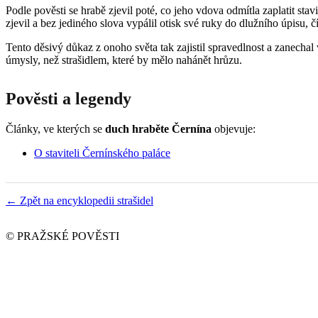
Podle pověsti se hrabě zjevil poté, co jeho vdova odmítla zaplatit st
zjevil a bez jediného slova vypálil otisk své ruky do dlužního úpisu, 
Tento děsivý důkaz z onoho světa tak zajistil spravedlnost a zanecha
úmysly, než strašidlem, které by mělo nahánět hrůzu.
Pověsti a legendy
Články, ve kterých se
duch hraběte Černína
objevuje:
O staviteli Černínského paláce
← Zpět na encyklopedii strašidel
© PRAŽSKÉ POVĚSTI