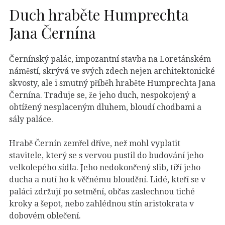
Duch hraběte Humprechta
Jana Černína
Černínský palác, impozantní stavba na Loretánském
náměstí, skrývá ve svých zdech nejen architektonické
skvosty, ale i smutný příběh hraběte Humprechta Jana
Černína. Traduje se, že jeho duch, nespokojený a
obtížený nesplaceným dluhem, bloudí chodbami a
sály paláce.
Hrabě Černín zemřel dříve, než mohl vyplatit
stavitele, který se s vervou pustil do budování jeho
velkolepého sídla. Jeho nedokončený slib, tíží jeho
ducha a nutí ho k věčnému bloudění. Lidé, kteří se v
paláci zdržují po setmění, občas zaslechnou tiché
kroky a šepot, nebo zahlédnou stín aristokrata v
dobovém oblečení.