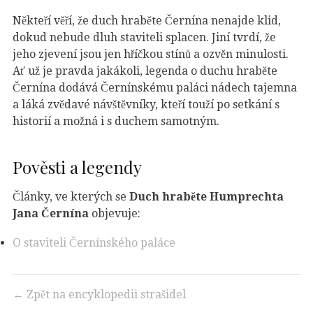
Někteří věří, že duch hraběte Černína nenajde klid,
dokud nebude dluh staviteli splacen. Jiní tvrdí, že
jeho zjevení jsou jen hříčkou stínů a ozvěn minulosti.
Ať už je pravda jakákoli, legenda o duchu hraběte
Černína dodává Černínskému paláci nádech tajemna
a láká zvědavé návštěvníky, kteří touží po setkání s
historií a možná i s duchem samotným.
Pověsti a legendy
Články, ve kterých se
Duch hraběte Humprechta
Jana Černína
objevuje:
O staviteli Černínského paláce
← Zpět na encyklopedii strašidel