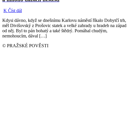
K
Číst dál
Kdysi dávno, když se dnešnímu Karlovu náměstí říkalo Dobytčí trh,
měl Divišovský z Prošovic statek a velké zahrady u hradeb na západ
od něj. Byl to pán bohatý a také štědrý. Pomáhal chudým,
nemohoucím, dával […]
© PRAŽSKÉ POVĚSTI