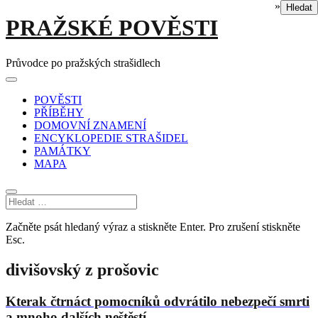
»
Hledat
Skip
PRAŽSKÉ POVĚSTI
to
content
Průvodce po pražských strašidlech
Main
Menu
navigation
POVĚSTI
PŘÍBĚHY
DOMOVNÍ ZNAMENÍ
ENCYKLOPEDIE STRAŠIDEL
PAMÁTKY
MAPA
Začněte psát hledaný výraz a stiskněte Enter. Pro zrušení stiskněte
Esc.
divišovský z prošovic
Kterak čtrnáct pomocníků odvrátilo nebezpečí smrti
a mnoho dalších neštěstí