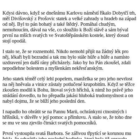
Kdysi dávno, když se dnešnímu Karlovu náměstí říkalo Dobytčí trh,
měl Divišovský z Prošovic statek a velké zahrady u hradeb na západ
od něj. Byl to pán bohatý a také štědrý. Pomáhal chudým,
nemohoucím, dával na vše, co sloužilo k Boží slávě a sám býval
první na mších svatých ve Svatoštěpánském kostele, který dosud
stojí opodál.
I stalo se, že se roznemohl. Nikdo nemohl přijít na žádný lék pro
něj, lékaři byli bezradní a tak mu bylo stále hůře a hůře a namísto
uzdravení jen další rány přicházely. Jako by ho Pán zkoušel, zdali
nepodlehne bolestem a myšlenkám nekřesťanským.
Jeho statek téměř celý lehl popelem, manželka se pro jeho nevrlost
na něj hněvala a vinice zůstaly potlučené krupobitím. Když se těžce
zkoušen modlil k Bohu, litoval svých hříchů, k nimž ho právě jeho
strádání dovedlo, tu ho přepadla jakási hluboká trudomyslnost a on
nabyl dojmu, že se blíží jeho poslední den.
I napadlo ho obrátit se na Pannu Marii, ochránkyni ctnostných i
hříšníků, v důvěře v její pomoc a přímluvu. A stalo se, že toho dne
se mu ve snu zjevilo čtrnáct svatých pomocníků.
První vystoupila svatá Barbora. Se zářivou třpytící se korunou mu
řekla, že odvrátila jeho poslední hodinku, která byla již opravdu