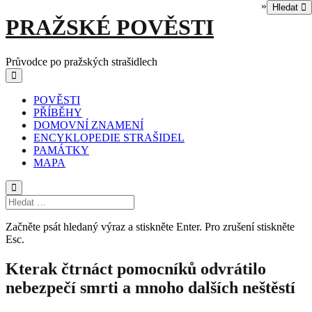
»
Hledat
Skip
PRAŽSKÉ POVĚSTI
to
content
Průvodce po pražských strašidlech
Main
Menu
navigation
POVĚSTI
PŘÍBĚHY
DOMOVNÍ ZNAMENÍ
ENCYKLOPEDIE STRAŠIDEL
PAMÁTKY
MAPA
Začněte psát hledaný výraz a stiskněte Enter. Pro zrušení stiskněte
Esc.
Kterak čtrnáct pomocníků odvrátilo
nebezpečí smrti a mnoho dalších neštěstí