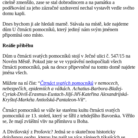
citelně zmenšilo, zase se stal dobrodincem a na památku a
poděkování za jeho zázračné uzdravení nechal vystavět vedle svého
domu kapli.
Dnes bychom ji ale hledali marně. Stávala na místě, kde najdeme
dům U čtrnácti pomocníků, který jediný nám svým jménem
připomíná ono místo.
Reálie příběhu
Dům u čtrnácti svatých pomocníků stojí v Ječné ulici č. 547/15 na
Novém Městě. Pokud jste se ve vyprávění nedopočítali všech
čtrnácti pomocníků, pak na desce připevněné na tomto domě najdete
jména všech.
Můžete na ní číst: “
Čtrnáct svatých pomocníků
v nemocech,
nebezpečích, epidemiích a válkách. Achatius-Barbora-Blažej-
Cyriak-Diviš-Erasmus-Eustach-Jiljí-Jiří-Kateřina Alexandrijská-
Kryštof-Markéta Antiošská-Pantaleon-Vít
“.
Čtrnáct pomocníků se váže ke starému kultu čtrnácti svatých
pomocníků ze 13. století, který se šířil z tehdejšího Bavorska. Věřilo
se, že mají zvláštní vliv na přímluvu u Boha.
A Divišovský z Prošovic? Jedná se o skutečnou historicky
doloženou osobu, kterou lze najít ve více zápisech týkajících se