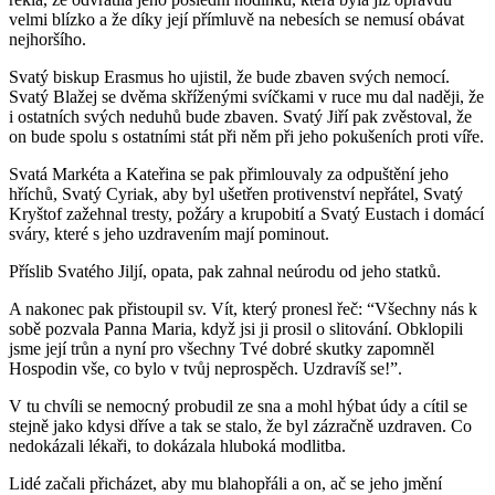
velmi blízko a že díky její přímluvě na nebesích se nemusí obávat
nejhoršího.
Svatý biskup Erasmus ho ujistil, že bude zbaven svých nemocí.
Svatý Blažej se dvěma skříženými svíčkami v ruce mu dal naději, že
i ostatních svých neduhů bude zbaven. Svatý Jiří pak zvěstoval, že
on bude spolu s ostatními stát při něm při jeho pokušeních proti víře.
Svatá Markéta a Kateřina se pak přimlouvaly za odpuštění jeho
hříchů, Svatý Cyriak, aby byl ušetřen protivenství nepřátel, Svatý
Kryštof zažehnal tresty, požáry a krupobití a Svatý Eustach i domácí
sváry, které s jeho uzdravením mají pominout.
Příslib Svatého Jiljí, opata, pak zahnal neúrodu od jeho statků.
A nakonec pak přistoupil sv. Vít, který pronesl řeč: “Všechny nás k
sobě pozvala Panna Maria, když jsi ji prosil o slitování. Obklopili
jsme její trůn a nyní pro všechny Tvé dobré skutky zapomněl
Hospodin vše, co bylo v tvůj neprospěch. Uzdravíš se!”.
V tu chvíli se nemocný probudil ze sna a mohl hýbat údy a cítil se
stejně jako kdysi dříve a tak se stalo, že byl zázračně uzdraven. Co
nedokázali lékaři, to dokázala hluboká modlitba.
Lidé začali přicházet, aby mu blahopřáli a on, ač se jeho jmění