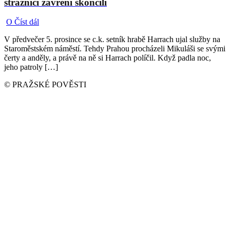
strážnici zavřeni skončili
O
Číst dál
V předvečer 5. prosince se c.k. setník hrabě Harrach ujal služby na
Staroměstském náměstí. Tehdy Prahou procházeli Mikuláši se svými
čerty a anděly, a právě na ně si Harrach políčil. Když padla noc,
jeho patroly […]
© PRAŽSKÉ POVĚSTI