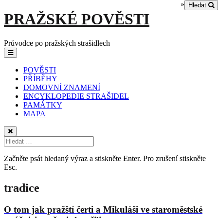
»
Hledat
Skip
PRAŽSKÉ POVĚSTI
to
content
Průvodce po pražských strašidlech
Main
Menu
navigation
POVĚSTI
PŘÍBĚHY
DOMOVNÍ ZNAMENÍ
ENCYKLOPEDIE STRAŠIDEL
PAMÁTKY
MAPA
Začněte psát hledaný výraz a stiskněte Enter. Pro zrušení stiskněte
Esc.
tradice
O tom jak pražští čerti a Mikuláši ve staroměstské