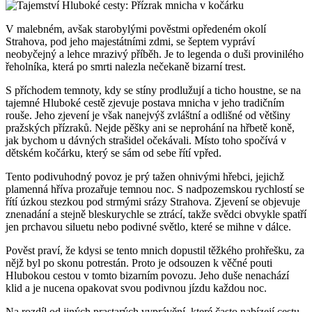
V malebném, avšak starobylými pověstmi opředeném okolí
Strahova, pod jeho majestátními zdmi, se šeptem vypráví
neobyčejný a lehce mrazivý příběh. Je to legenda o duši provinilého
řeholníka, která po smrti nalezla nečekaně bizarní trest.
S příchodem temnoty, kdy se stíny prodlužují a ticho houstne, se na
tajemné Hluboké cestě zjevuje postava mnicha v jeho tradičním
rouše. Jeho zjevení je však nanejvýš zvláštní a odlišné od většiny
pražských přízraků. Nejde pěšky ani se neprohání na hřbetě koně,
jak bychom u dávných strašidel očekávali. Místo toho spočívá v
dětském kočárku, který se sám od sebe řítí vpřed.
Tento podivuhodný povoz je prý tažen ohnivými hřebci, jejichž
plamenná hříva prozařuje temnou noc. S nadpozemskou rychlostí se
řítí úzkou stezkou pod strmými srázy Strahova. Zjevení se objevuje
znenadání a stejně bleskurychle se ztrácí, takže svědci obvykle spatří
jen prchavou siluetu nebo podivné světlo, které se mihne v dálce.
Pověst praví, že kdysi se tento mnich dopustil těžkého prohřešku, za
nějž byl po skonu potrestán. Proto je odsouzen k věčné pouti
Hlubokou cestou v tomto bizarním povozu. Jeho duše nenachází
klid a je nucena opakovat svou podivnou jízdu každou noc.
Na rozdíl od jiných prastarých vyprávění, které často nabízejí cestu