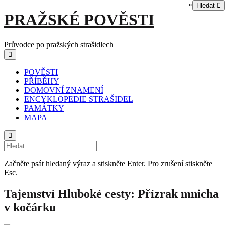
»
Hledat
Skip
PRAŽSKÉ POVĚSTI
to
content
Průvodce po pražských strašidlech
Main
Menu
navigation
POVĚSTI
PŘÍBĚHY
DOMOVNÍ ZNAMENÍ
ENCYKLOPEDIE STRAŠIDEL
PAMÁTKY
MAPA
Začněte psát hledaný výraz a stiskněte Enter. Pro zrušení stiskněte
Esc.
Tajemství Hluboké cesty:
Přízrak mnicha
v kočárku