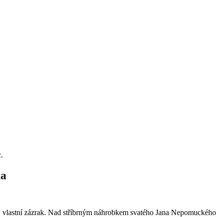
.
ta
vůj vlastní zázrak. Nad stříbrným náhrobkem svatého Jana Nepomuckého v