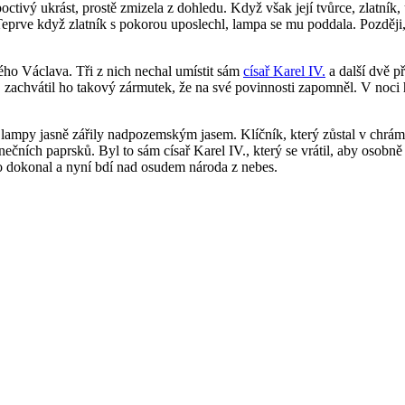
ivý ukrást, prostě zmizela z dohledu. Když však její tvůrce, zlatník, u
Teprve když zlatník s pokorou uposlechl, lampa se mu poddala. Později,
tého Václava. Tři z nich nechal umístit sám
císař Karel IV.
a další dvě př
zachvátil ho takový zármutek, že na své povinnosti zapomněl. V noci ho
y lampy jasně zářily nadpozemským jasem. Klíčník, který zůstal v chrámu 
ečních paprsků. Byl to sám císař Karel IV., který se vrátil, aby osobně 
o dokonal a nyní bdí nad osudem národa z nebes.