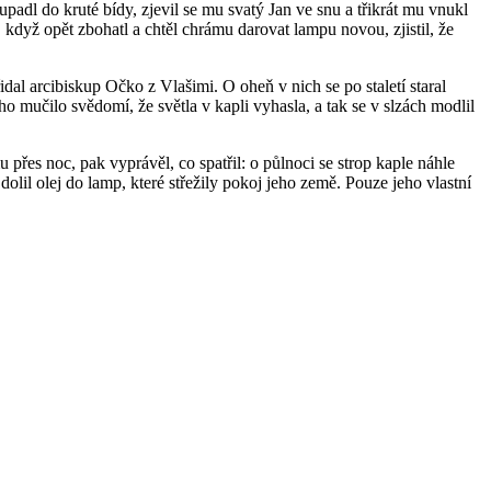
padl do kruté bídy, zjevil se mu svatý Jan ve snu a třikrát mu vnukl
 když opět zbohatl a chtěl chrámu darovat lampu novou, zjistil, že
idal arcibiskup Očko z Vlašimi. O oheň v nich se po staletí staral
 mučilo svědomí, že světla v kapli vyhasla, a tak se v slzách modlil
přes noc, pak vyprávěl, co spatřil: o půlnoci se strop kaple náhle
dolil olej do lamp, které střežily pokoj jeho země. Pouze jeho vlastní