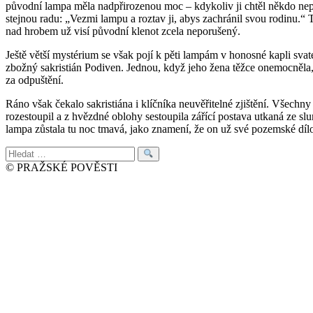
původní lampa měla nadpřirozenou moc – kdykoliv ji chtěl někdo nepoct
stejnou radu: „Vezmi lampu a roztav ji, abys zachránil svou rodinu.“ 
nad hrobem už visí původní klenot zcela neporušený.
Ještě větší mystérium se však pojí k pěti lampám v honosné kapli sva
zbožný sakristián Podiven. Jednou, když jeho žena těžce onemocněla, 
za odpuštění.
Ráno však čekalo sakristiána i klíčníka neuvěřitelné zjištění. Všechn
rozestoupil a z hvězdné oblohy sestoupila zářící postava utkaná ze slun
lampa zůstala tu noc tmavá, jako znamení, že on už své pozemské díl
Hledat:
© PRAŽSKÉ POVĚSTI