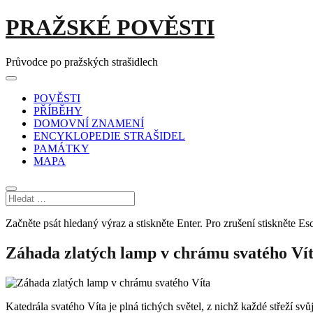
Skip
PRAŽSKÉ POVĚSTI
to
content
Průvodce po pražských strašidlech
Main
Menu
navigation
POVĚSTI
PŘÍBĚHY
DOMOVNÍ ZNAMENÍ
ENCYKLOPEDIE STRAŠIDEL
PAMÁTKY
MAPA
Začněte psát hledaný výraz a stiskněte Enter. Pro zrušení stiskněte Esc
Záhada zlatých lamp v chrámu svatého Ví
Katedrála svatého Víta je plná tichých světel, z nichž každé střeží s