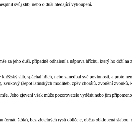
esplnil svůj slib, nebo o duši hledající vykoupení.
a
še za jeho duši, případně odhalení a náprava hříchu, který ho drží na 
 kněžský slib, spáchal hřích, nebo zanedbal své povinnosti, a proto nemů
), zvukový (šepot latinských modliteb, zpěv chorálů, zvonění zvonků, kr
 mše. Jeho zjevení však může pozorovatele vyděsit nebo jim připomenout 
(ornát, štóla), bez zřetelných rysů obličeje, občas obklopená slabou, ét