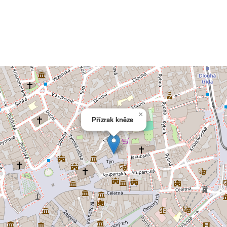
×
Přízrak kněze