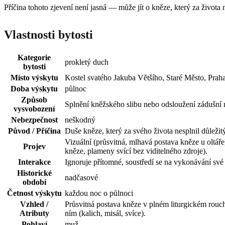
Příčina tohoto zjevení není jasná — může jít o kněze, který za života n
Vlastnosti bytosti
Kategorie
prokletý duch
bytosti
Místo výskytu
Kostel svatého Jakuba Většího, Staré Město, Prah
Doba výskytu
půlnoc
Způsob
Splnění kněžského slibu nebo odsloužení zádušní m
vysvobození
Nebezpečnost
neškodný
Původ / Příčina
Duše kněze, který za svého života nesplnil důležitý
Vizuální (průsvitná, mlhavá postava kněze u oltáře
Projev
kněze, plameny svící bez viditelného zdroje).
Interakce
Ignoruje přítomné, soustředí se na vykonávání své
Historické
nadčasové
období
Četnost výskytu
každou noc o půlnoci
Vzhled /
Průsvitná postava kněze v plném liturgickém rouchu 
Atributy
ním (kalich, misál, svíce).
Pohlaví
muž