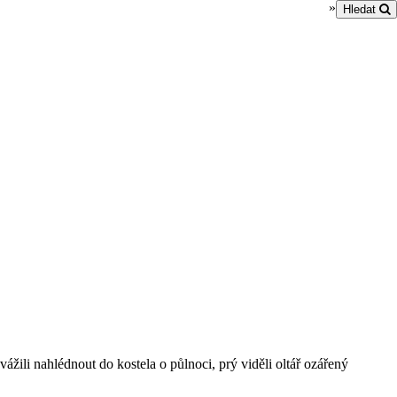
»
Hledat
žili nahlédnout do kostela o půlnoci, prý viděli oltář ozářený