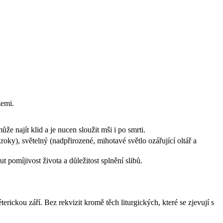
zemi.
že najít klid a je nucen sloužit mši i po smrti.
oky), světelný (nadpřirozené, mihotavé světlo ozářující oltář a
pomíjivost života a důležitost splnění slibů.
erickou září. Bez rekvizit kromě těch liturgických, které se zjevují s