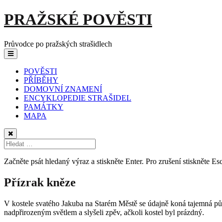
Skip
PRAŽSKÉ POVĚSTI
to
content
Průvodce po pražských strašidlech
Main
Menu
navigation
POVĚSTI
PŘÍBĚHY
DOMOVNÍ ZNAMENÍ
ENCYKLOPEDIE STRAŠIDEL
PAMÁTKY
MAPA
Začněte psát hledaný výraz a stiskněte Enter. Pro zrušení stiskněte Esc
Přízrak kněze
V kostele svatého Jakuba na Starém Městě se údajně koná tajemná půln
nadpřirozeným světlem a slyšeli zpěv, ačkoli kostel byl prázdný.